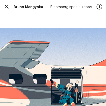
Bruno Mangyoku
—
Bloomberg special report
TalkieWalkie
Accueil
40, rue Damrémont 75018 Paris
contact@talkiewalkie.tw
Artistes
Animation
À propos
Contact
—
Suivez nous :
Instagram
Facebook