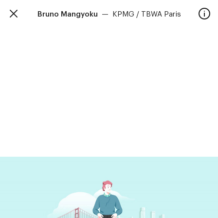
Bruno Mangyoku
—
KPMG / TBWA Paris
TalkieWalkie
Accueil
40, rue Damrémont 75018 Paris
contact@talkiewalkie.tw
Artistes
Animation
À propos
Contact
—
Suivez nous :
Instagram
Facebook