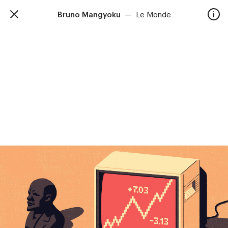
Bruno Mangyoku
—
Le Monde
TalkieWalkie
Accueil
40, rue Damrémont 75018 Paris
contact@talkiewalkie.tw
Artistes
Animation
À propos
Contact
—
Suivez nous :
Instagram
Facebook