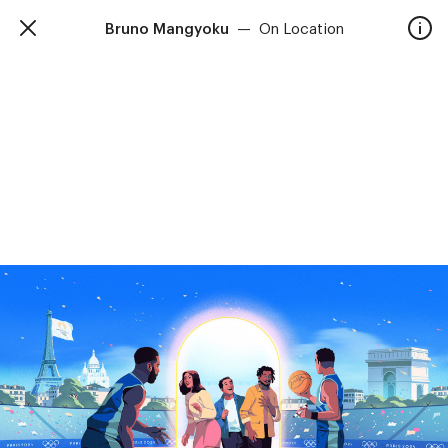
Bruno Mangyoku
—
On Location
TalkieWalkie
Accueil
40, rue Damrémont 75018 Paris
contact@talkiewalkie.tw
Artistes
Animation
À propos
Contact
—
Suivez nous :
Instagram
Facebook