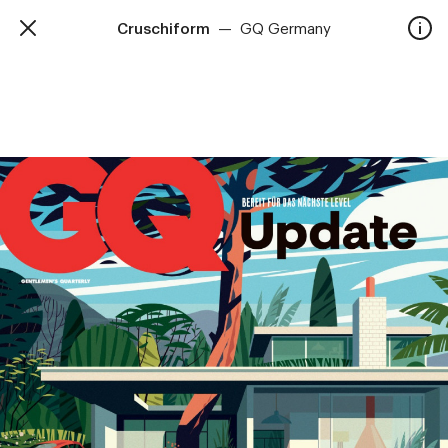
Cruschiform
—
GQ Germany
TalkieWalkie
Accueil
40, rue Damrémont 75018 Paris
contact@talkiewalkie.tw
Artistes
Animation
À propos
Contact
—
Suivez nous :
Instagram
Facebook