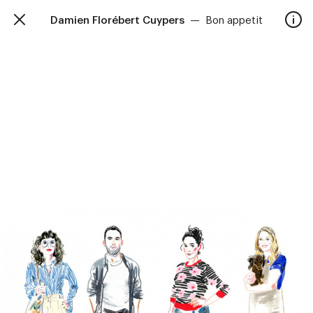
Damien Florébert Cuypers
—
Bon appetit
TalkieWalkie
Accueil
40, rue Damrémont 75018 Paris
contact@talkiewalkie.tw
Artistes
Animation
À propos
Contact
—
Suivez nous :
Instagram
Facebook