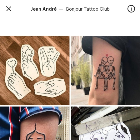
Jean André
—
Bonjour Tattoo Club
TalkieWalkie
Accueil
40, rue Damrémont 75018 Paris
contact@talkiewalkie.tw
Artistes
Animation
À propos
Contact
—
Suivez nous :
Instagram
Facebook