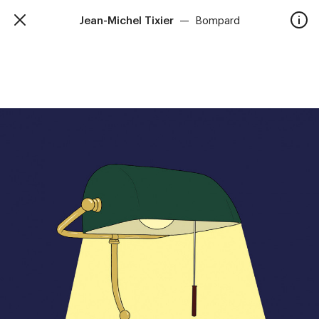
Jean-Michel Tixier
—
Bompard
TalkieWalkie
Accueil
40, rue Damrémont 75018 Paris
contact@talkiewalkie.tw
Artistes
Animation
À propos
Contact
—
Suivez nous :
Instagram
Facebook