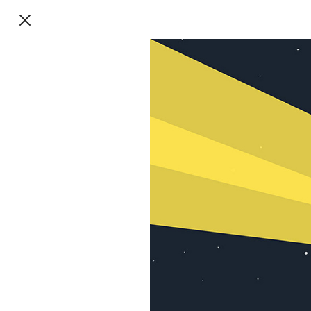
TalkieWalkie
TalkieWalkie
40, rue Damrémont 75018 Paris
contact@talkiewalkie.tw
Suivez nous :
Instagram
Facebook