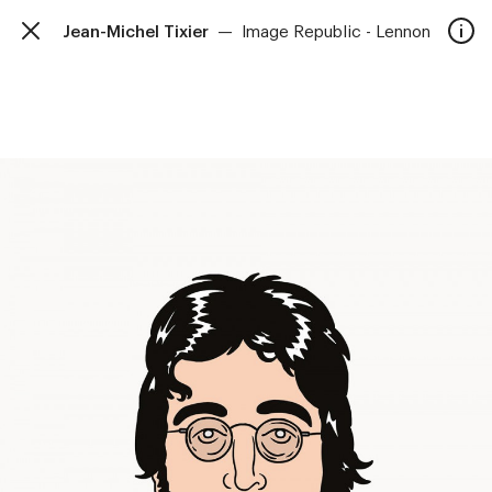
Jean-Michel Tixier
—
Image Republic - Lennon
TalkieWalkie
Accueil
40, rue Damrémont 75018 Paris
contact@talkiewalkie.tw
Artistes
Animation
À propos
Contact
—
Suivez nous :
Instagram
Facebook