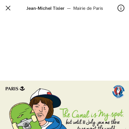
Jean-Michel Tixier
—
Mairie de Paris
TalkieWalkie
Accueil
40, rue Damrémont 75018 Paris
contact@talkiewalkie.tw
Artistes
Animation
À propos
Contact
—
Suivez nous :
Instagram
Facebook