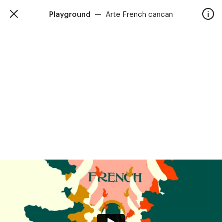
Playground
—
Arte French cancan
TalkieWalkie
Accueil
40, rue Damrémont 75018 Paris
contact@talkiewalkie.tw
Artistes
Animation
À propos
Contact
—
Suivez nous :
Instagram
Facebook