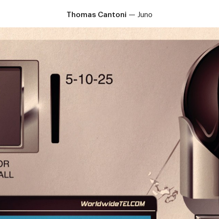
Accueil
Artistes
Animation
À propos
Cont
Thomas Cantoni
—
Juno
Agence d’illustration - Agent d’illustrateurs