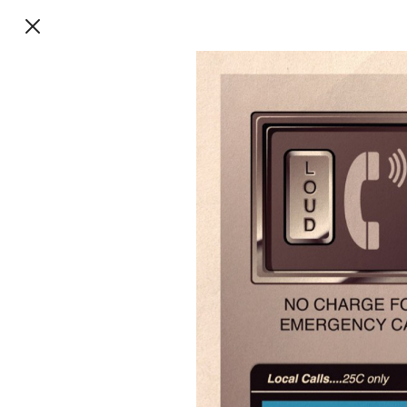
TalkieWalkie
TalkieWalkie
40, rue Damrémont 75018 Paris
contact@talkiewalkie.tw
Suivez nous :
Instagram
Facebook